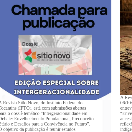
A Rev
A Revista Sítio Novo, do Instituto Federal do
06/10/
Tocantins (IFTO), está com submissões abertas
entrev
para o dossiê temático “Intergeracionalidade em
“Envel
Debate: Envelhecimento Populacional, Preconceito
ances
Etário e Desafios para a Convivência no Futuro”.
reflex
O objetivo da publicação é reunir estudos
indíge