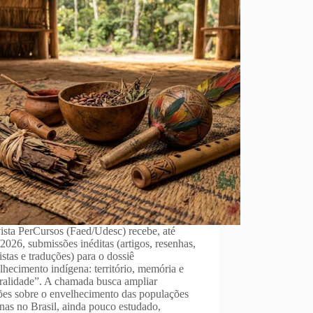
ista PerCursos (Faed/Udesc) recebe, até
2026, submissões inéditas (artigos, resenhas,
istas e traduções) para o dossiê
hecimento indígena: território, memória e
tralidade”. A chamada busca ampliar
ões sobre o envelhecimento das populações
nas no Brasil, ainda pouco estudado,