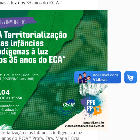
enas à luz dos 35 anos do ECA”
itorialização e as infâncias indígenas à luz
5 anos do ECA” Profa. Dra. Maria Lúcia