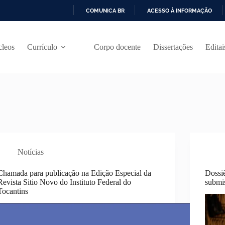
COMUNICA BR
ACESSO À INFORMAÇÃO
I
R
P
leos
Currículo
Corpo docente
Dissertações
Editai
A
R
A
O
C
O
N
T
E
Ú
D
Notícias
O
Chamada para publicação na Edição Especial da
Dossi
Revista Sitio Novo do Instituto Federal do
submi
Tocantins