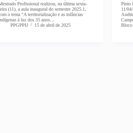
Mestrado Profissional realizou, na última sexta-
Pinto
feira (11), a aula inaugural do semestre 2025.1,
11/04
com o tema “A territorialização e as infâncias
Audit
indígenas à luz dos 35 anos…
Campo
PPGPPIJ
15 de abril de 2025
Bloco