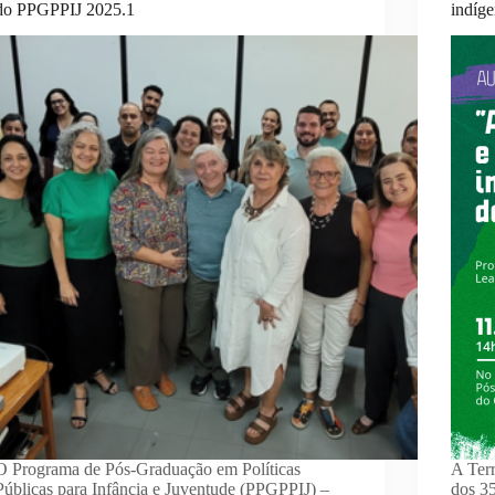
do PPGPPIJ 2025.1
indíg
O Programa de Pós-Graduação em Políticas
A Terr
Públicas para Infância e Juventude (PPGPPIJ) –
dos 3