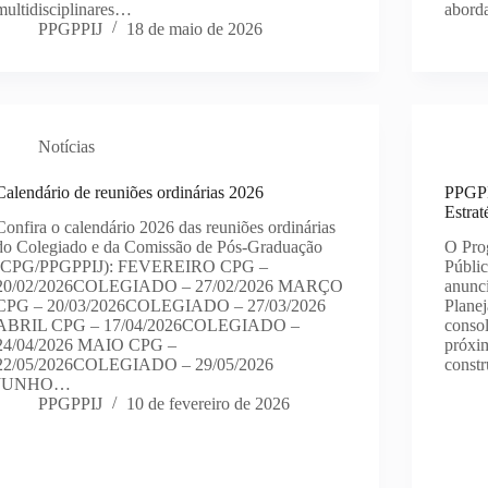
multidisciplinares…
abor
PPGPPIJ
18 de maio de 2026
Notícias
Calendário de reuniões ordinárias 2026
PPGPPI
Estra
Confira o calendário 2026 das reuniões ordinárias
do Colegiado e da Comissão de Pós-Graduação
O Pro
(CPG/PPGPPIJ): FEVEREIRO CPG –
Públic
20/02/2026COLEGIADO – 27/02/2026 MARÇO
anunci
CPG – 20/03/2026COLEGIADO – 27/03/2026
Plane
ABRIL CPG – 17/04/2026COLEGIADO –
consol
24/04/2026 MAIO CPG –
próxi
22/05/2026COLEGIADO – 29/05/2026
constr
JUNHO…
PPGPPIJ
10 de fevereiro de 2026