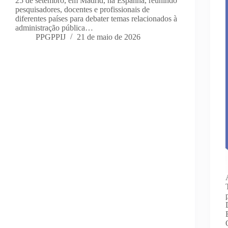
25 de setembro, em Madrid, na Espanha, reunindo
pesquisadores, docentes e profissionais de
diferentes países para debater temas relacionados à
administração pública…
PPGPPIJ
21 de maio de 2026